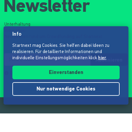
Newsletter
Unterhaltung
Inspiration
Info
Neuigkeiten rund um Crowdfunding auf Startnext
Startnext mag Cookies. Sie helfen dabei Ideen zu
realisieren. Für detaillierte Informationen und
individuelle Einstellungsmöglichkeiten klick
hier
.
Abonnieren
Einverstanden
Datenschutzhinweis
Nur notwendige Cookies
Folge der Mission von Startnext