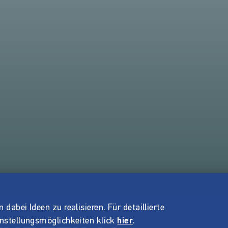
dabei Ideen zu realisieren. Für detaillierte
instellungsmöglichkeiten klick
hier
.