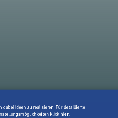
dabei Ideen zu realisieren. Für detaillierte
instellungsmöglichkeiten klick
hier
.