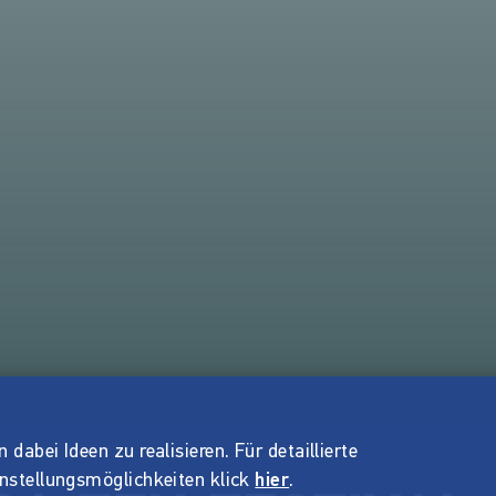
dabei Ideen zu realisieren. Für detaillierte
instellungsmöglichkeiten klick
hier
.