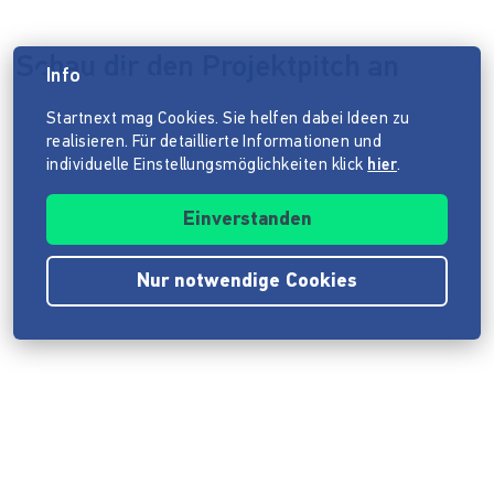
Schau dir den Projektpitch an
Info
Datenschutzhinweis
Startnext mag Cookies. Sie helfen dabei Ideen zu
realisieren. Für detaillierte Informationen und
individuelle Einstellungsmöglichkeiten klick
hier
.
Einverstanden
Nur notwendige Cookies
Impressum
ANB
Datenschutz
Barrierefreiheitserklärung