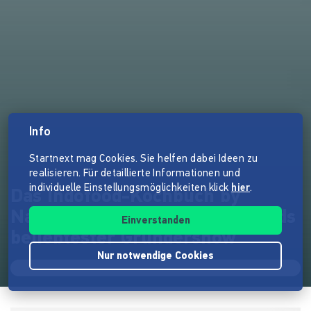
Info
Startnext mag Cookies. Sie helfen dabei Ideen zu
realisieren. Für detaillierte Informationen und
individuelle Einstellungsmöglichkeiten klick
hier
.
Das Indofood-Kochbuch by
Nature Pandan aus Deutschlands
Einverstanden
beliebtester Gründershow
Nur notwendige Cookies