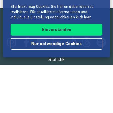
Startnext mag Cookies. Sie helfen dabei Ideen zu
realisieren. Für detaillierte Informationen und
individuelle Einstellungsmöglichkeiten klick
hier
.
Folge der Mission von Startnext
Einverstanden
Nur notwendige Cookies
Statistik
165.523.799 €
von der Crowd finanziert
18.857
Erfolgreiche Projekte