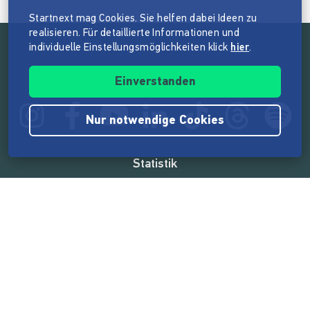
Startnext mag Cookies. Sie helfen dabei Ideen zu
realisieren. Für detaillierte Informationen und
individuelle Einstellungsmöglichkeiten klick
hier
.
Folge der Mission von Startnext
Einverstanden
Nur notwendige Cookies
Statistik
165.606.449 €
von der Crowd finanziert
18.869
Erfolgreiche Projekte