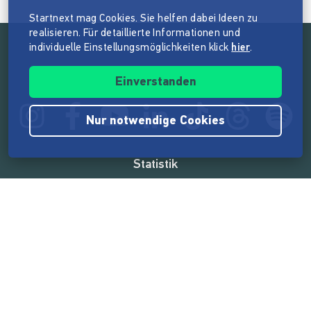
Startnext mag Cookies. Sie helfen dabei Ideen zu
realisieren. Für detaillierte Informationen und
individuelle Einstellungsmöglichkeiten klick
hier
.
Folge der Mission von Startnext
Einverstanden
Nur notwendige Cookies
Statistik
165.532.651 €
von der Crowd finanziert
18.860
Erfolgreiche Projekte