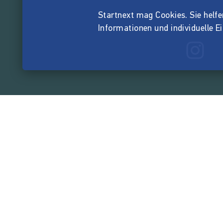
Startnext mag Cookies. Sie helfen 
Informationen und individuelle E
165.539.7
von der Crowd finanzi
Unternehmen
Über Startnext
Leichte Sprache
Team