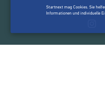
Startnext mag Cookies. Sie helfen 
Informationen und individuelle E
165.583.3
von der Crowd finanzi
Unternehmen
Über Startnext
Leichte Sprache
Team