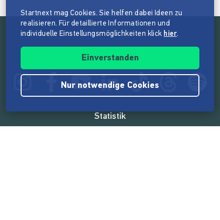
Startnext mag Cookies. Sie helfen dabei Ideen zu
realisieren. Für detaillierte Informationen und
individuelle Einstellungsmöglichkeiten klick
hier
.
Folge der Mission von Startnext
Einverstanden
Nur notwendige Cookies
Statistik
165.582.898 €
von der Crowd finanziert
18.865
Erfolgreiche Projekte