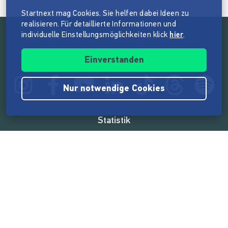
Startnext mag Cookies. Sie helfen dabei Ideen zu
realisieren. Für detaillierte Informationen und
individuelle Einstellungsmöglichkeiten klick
hier
.
Folge der Mission von Startnext
Einverstanden
Nur notwendige Cookies
Statistik
165.571.409 €
von der Crowd finanziert
18.862
Erfolgreiche Projekte