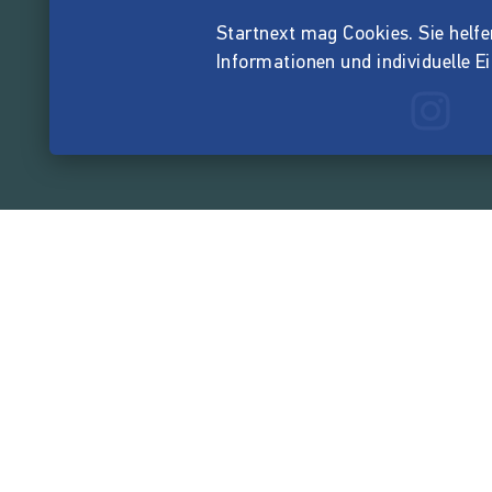
Startnext mag Cookies. Sie helfen 
Informationen und individuelle E
165.532.4
von der Crowd finanzi
Unternehmen
Über Startnext
Leichte Sprache
Team