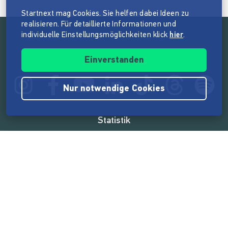
Startnext mag Cookies. Sie helfen dabei Ideen zu
realisieren. Für detaillierte Informationen und
individuelle Einstellungsmöglichkeiten klick
hier
.
Folge der Mission von Startnext
Einverstanden
Nur notwendige Cookies
Statistik
165.567.719 €
von der Crowd finanziert
18.862
Erfolgreiche Projekte