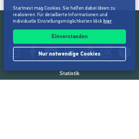
Startnext mag Cookies. Sie helfen dabei Ideen zu
realisieren. Für detaillierte Informationen und
individuelle Einstellungsmöglichkeiten klick
hier
.
Folge der Mission von Startnext
Einverstanden
Nur notwendige Cookies
Statistik
165.514.765 €
von der Crowd finanziert
18.857
Erfolgreiche Projekte