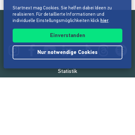
Startnext mag Cookies. Sie helfen dabei Ideen zu
realisieren. Für detaillierte Informationen und
individuelle Einstellungsmöglichkeiten klick
hier
.
Folge der Mission von Startnext
Einverstanden
Nur notwendige Cookies
Statistik
165.567.865 €
von der Crowd finanziert
18.862
Erfolgreiche Projekte