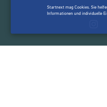
Startnext mag Cookies. Sie helfen 
Informationen und individuelle E
165.551.3
von der Crowd finanzi
Unternehmen
Über Startnext
Leichte Sprache
Team