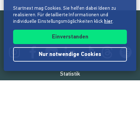
Startnext mag Cookies. Sie helfen dabei Ideen zu
realisieren. Für detaillierte Informationen und
individuelle Einstellungsmöglichkeiten klick
hier
.
Folge der Mission von Startnext
Einverstanden
Nur notwendige Cookies
Statistik
165.514.126 €
von der Crowd finanziert
18.857
Erfolgreiche Projekte