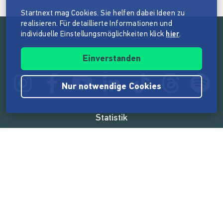
Startnext mag Cookies. Sie helfen dabei Ideen zu
realisieren. Für detaillierte Informationen und
individuelle Einstellungsmöglichkeiten klick
hier
.
Folge der Mission von Startnext
Einverstanden
Nur notwendige Cookies
Statistik
165.586.609 €
von der Crowd finanziert
18.865
Erfolgreiche Projekte