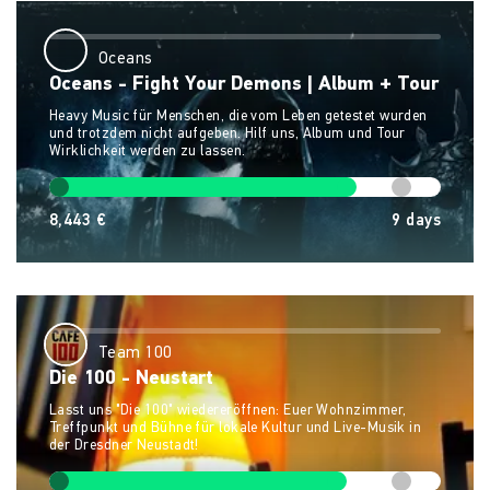
Oceans
Oceans - Fight Your Demons | Album + Tour
Heavy Music für Menschen, die vom Leben getestet wurden
und trotzdem nicht aufgeben. Hilf uns, Album und Tour
Wirklichkeit werden zu lassen.
8,443 €
9
days
Team 100
Die 100 - Neustart
Lasst uns "Die 100" wiedereröffnen: Euer Wohnzimmer,
Treffpunkt und Bühne für lokale Kultur und Live-Musik in
der Dresdner Neustadt!