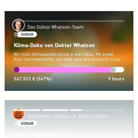
Das Doktor Whatson-Team
Klima-Doku von Doktor Whatson
Wir holen Klimawandel zurück in den Fokus. Mit einem
Kino-Dokumentarfilm, der zeigt, was jetzt passieren muss.
347,532 €
(347%)
9
hours
Buchkinder Leipzig e. V. , Birgit Schulze
Wehninck & Sven Riemer
Rettet die Buchkinder