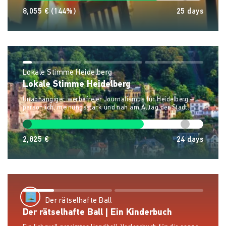
8,055 €
(144%)
25
days
Lokale Stimme Heidelberg
Lokale Stimme Heidelberg
Unabhängiger, werbefreier Journalismus für Heidelberg –
persönlich, meinungsstark und nah am Alltag der Stadt.
2,825 €
24
days
Der rätselhafte Ball
Der rätselhafte Ball | Ein Kinderbuch