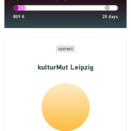
809 €
20
days
current
kulturMut Leipzig