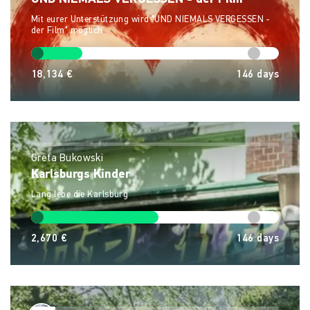
Mit eurer Unterstützung wird "UND NIEMALS VERGESSEN -
der Film" möglich
18,134 €
146
days
Greta Bukowski
Karlsburgs Kinder
Lang lebe die Karlsburg
2,670 €
146
days