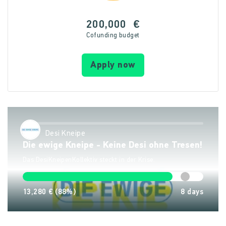
200,000
€
Cofunding budget
Apply now
Desi Kneipe
Die ewige Kneipe - Keine Desi ohne Tresen!
Das DesiKneipenKollektiv steckt in der Krise.
13,280 €
(88%)
8
days