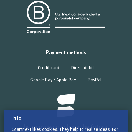
Payment methods
Credit card
Direct debit
Google Pay / Apple Pay
PayPal
Info
The courageous shape the future _
Startnext likes cookies. They help to realize ideas. For