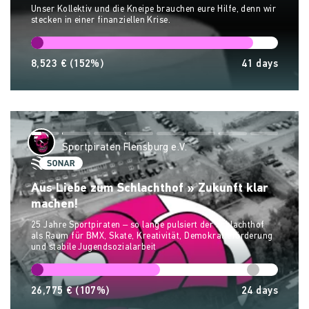
Unser Kollektiv und die Kneipe brauchen eure Hilfe, denn wir
stecken in einer finanziellen Krise.
8,523 €
(152%)
41
days
Sportpiraten Flensburg e.V.
Aus Liebe zum Schlachthof » Zukunft klar
machen!
25 Jahre Sportpiraten – so lange pulsiert der Schlachthof
als Raum für BMX, Skate, Kreativität, Demokratieförderung
und stabile Jugendsozialarbeit
26,775 €
(107%)
24
days