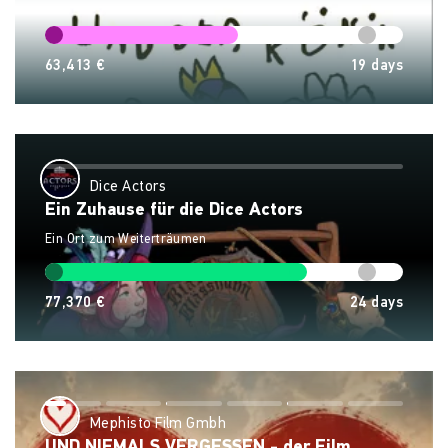
63,413 €
19
days
Dice Actors
Ein Zuhause für die Dice Actors
Ein Ort zum Weiterträumen
77,370 €
24
days
Mephisto Film Gmbh
UND NIEMALS VERGESSEN - der Film