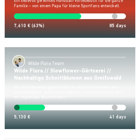
Ein liebevoll gereimtes Handball-Vorlesebuch für die ganze
Familie – von einem Papa für kleine Sportfans entwickelt.
7,610 €
(63%)
85
days
Wilde Flora Team
Wilde Flora // Slowflower-Gärtnerei //
Nachhaltige Schnittblumen aus Greifswald
Wir machen einen ganzen Hektar voll mit klimaneutralen
und ökologisch suffizienten Blumen. Unsere Gärtnerei wird
ein regionales Blumenmeer!
5,130 €
41
days