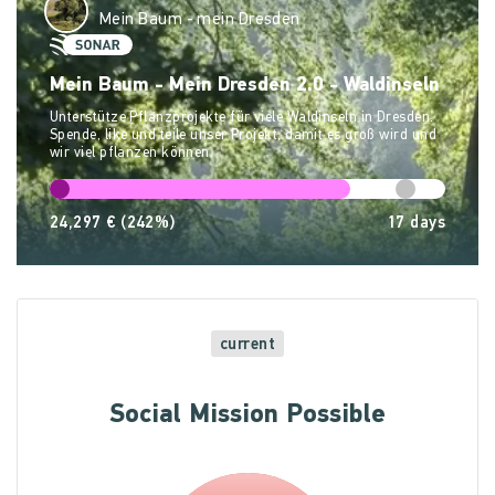
Mein Baum - mein Dresden
Mein Baum - Mein Dresden 2.0 - Waldinseln
Unterstütze Pflanzprojekte für viele Waldinseln in Dresden.
Spende, like und teile unser Projekt, damit es groß wird und
wir viel pflanzen können.
24,297 €
(242%)
17
days
current
Social Mission Possible