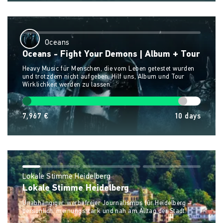
Oceans
Oceans - Fight Your Demons | Album + Tour
Heavy Music für Menschen, die vom Leben getestet wurden
und trotzdem nicht aufgeben. Hilf uns, Album und Tour
Wirklichkeit werden zu lassen.
7,967 €
10
days
Lokale Stimme Heidelberg
Lokale Stimme Heidelberg
Unabhängiger, werbefreier Journalismus für Heidelberg –
persönlich, meinungsstark und nah am Alltag der Stadt.