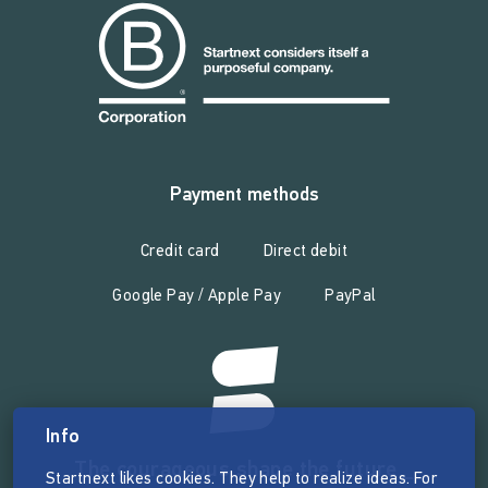
Payment methods
Credit card
Direct debit
Google Pay / Apple Pay
PayPal
Info
The courageous shape the future _
Startnext likes cookies. They help to realize ideas. For