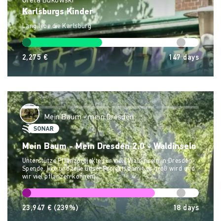
Greta Bukowski
Karlsburgs Kinder
Lang lebe die Karlsburg
2,275 €
147
days
Mein Baum - mein Dresden
Mein Baum - Mein Dresden 2.0 - Waldinseln
Unterstütze Pflanzprojekte für viele Waldinseln in Dresden.
Spende, like und teile unser Projekt, damit es groß wird und
wir viel pflanzen können.
23,947 €
(239%)
18
days