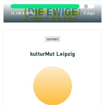
13,130 €
(87%)
9
days
current
kulturMut Leipzig