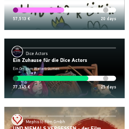
57,513 €
20
days
Dice Actors
Ein Zuhause für die Dice Actors
Ein Ort zum Weiterträumen
77,345 €
25
days
Mephisto Film Gmbh
UND NIEMALS VERGESSEN - der Film