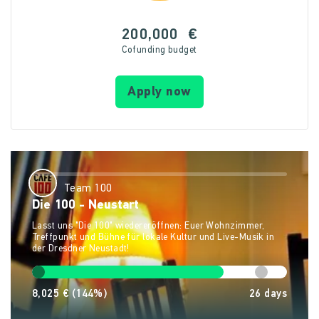
200,000
€
Cofunding budget
Apply now
Team 100
Die 100 - Neustart
Lasst uns "Die 100" wiedereröffnen: Euer Wohnzimmer,
Treffpunkt und Bühne für lokale Kultur und Live-Musik in
der Dresdner Neustadt!
8,025 €
(144%)
26
days