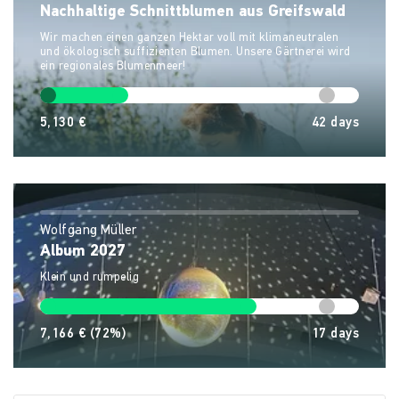
Nachhaltige Schnittblumen aus Greifswald
Wir machen einen ganzen Hektar voll mit klimaneutralen
und ökologisch suffizienten Blumen. Unsere Gärtnerei wird
ein regionales Blumenmeer!
5,130 €
42
days
Wolfgang Müller
Album 2027
Klein und rumpelig
7,166 €
(72%)
17
days