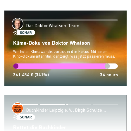
Das Doktor Whatson-Team
Klima-Doku von Doktor Whatson
Wir holen Klimawandel zurück in den Fokus. Mit einem
Kino-Dokumentarfilm, der zeigt, was jetzt passieren muss.
341,484 €
(341%)
34
hours
Buchkinder Leipzig e. V. , Birgit Schulze
Wehninck & Sven Riemer
Rettet die Buchkinder