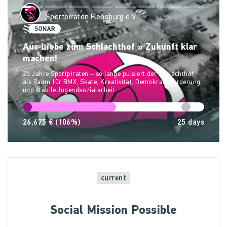
Sportpiraten Flensburg e.V.
Aus Liebe zum Schlachthof » Zukunft klar
machen!
25 Jahre Sportpiraten – so lange pulsiert der Schlachthof
als Raum für BMX, Skate, Kreativität, Demokratieförderung
und stabile Jugendsozialarbeit
26,675 €
(106%)
25
days
current
Social Mission Possible