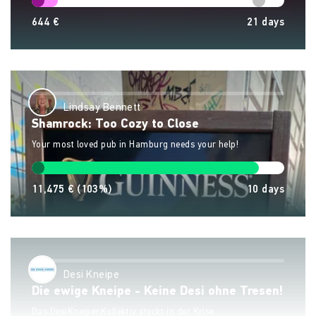
644 €
21
days
Lindsay Bennett
Shamrock: Too Cozy to Close
Your most loved pub in Hamburg needs your help!
11,475 €
(103%)
10
days
Desi Kneipe
Die ewige Kneipe - Keine Desi ohne Tresen!
Das DesiKneipenKollektiv steckt in der Krise.