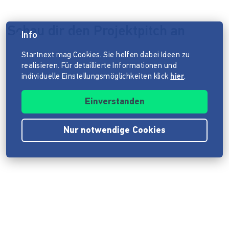
Schau dir den Projektpitch an
Info
Datenschutzhinweis
Startnext mag Cookies. Sie helfen dabei Ideen zu
realisieren. Für detaillierte Informationen und
individuelle Einstellungsmöglichkeiten klick
hier
.
Einverstanden
Nur notwendige Cookies
Impressum
ANB
Datenschutz
Barrierefreiheitserklärung