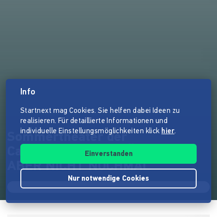
Info
Startnext mag Cookies. Sie helfen dabei Ideen zu
realisieren. Für detaillierte Informationen und
individuelle Einstellungsmöglichkeiten klick
hier
.
Sommertheater der
Cammerspiele: SCHÖN WAR’S,
Einverstanden
ABER NICHT NOCHMAL
Nur notwendige Cookies