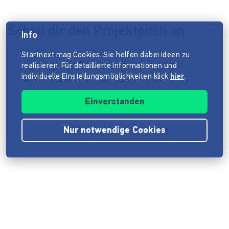
Schau dir den Projektpitch an
Info
Datenschutzhinweis
Startnext mag Cookies. Sie helfen dabei Ideen zu
realisieren. Für detaillierte Informationen und
individuelle Einstellungsmöglichkeiten klick
hier
.
Einverstanden
Nur notwendige Cookies
Impressum
ANB
Datenschutz
Barrierefreiheitserklärung