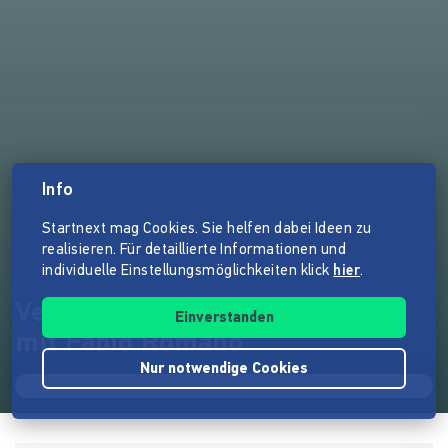
Info
Startnext mag Cookies. Sie helfen dabei Ideen zu
realisieren. Für detaillierte Informationen und
individuelle Einstellungsmöglichkeiten klick
hier
.
Verklärtes Klavier - Ein Recital
Einverstanden
mit Fabio Romano
Nur notwendige Cookies