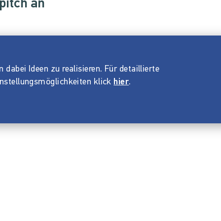
pitch an
dabei Ideen zu realisieren. Für detaillierte
instellungsmöglichkeiten klick
hier
.
Impressum
ANB
Datenschutz
Barrierefreiheitserklärung
© 2026 Startnext GmbH