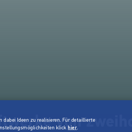
ftwerke von zweih
dabei Ideen zu realisieren. Für detaillierte
instellungsmöglichkeiten klick
hier
.