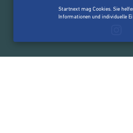
Startnext mag Cookies. Sie helfen 
Informationen und individuelle E
165.583.8
von der Crowd finanzi
Unternehmen
Über Startnext
Leichte Sprache
Team