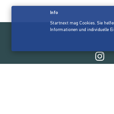
Info
Startnext mag Cookies. Sie helfen 
Informationen und individuelle E
165.514.3
von der Crowd finanzi