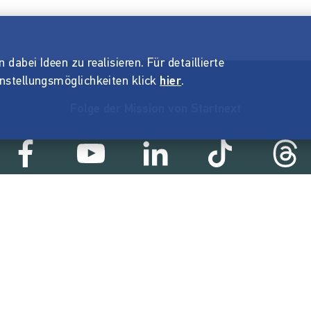
dabei Ideen zu realisieren. Für detaillierte
instellungsmöglichkeiten klick
hier
.
Folge der Mission von Startnext
Statistik
41 €
18.857
2
ert
Erfolgreiche Projekte