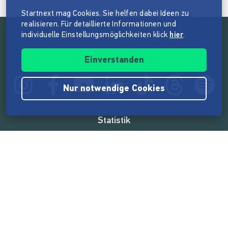
Startnext mag Cookies. Sie helfen dabei Ideen zu
realisieren. Für detaillierte Informationen und
individuelle Einstellungsmöglichkeiten klick
hier
.
Folge der Mission von Startnext
Einverstanden
Nur notwendige Cookies
Statistik
165.585.148 €
von der Crowd finanziert
18.865
Erfolgreiche Projekte