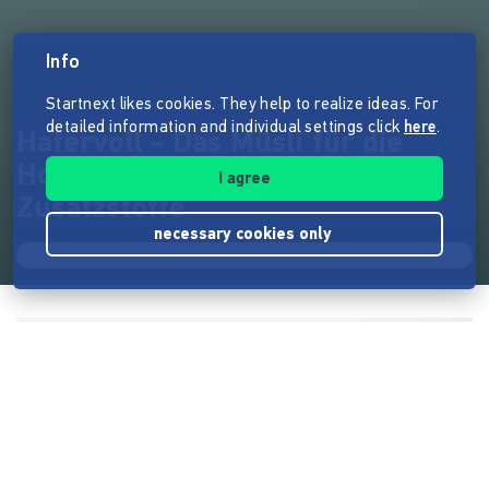
Info
Startnext likes cookies. They help to realize ideas. For
detailed information and individual settings click
here
.
Hafervoll - Das Müsli für die
Hosentasche und ohne
I agree
Zusatzstoffe
necessary cookies only