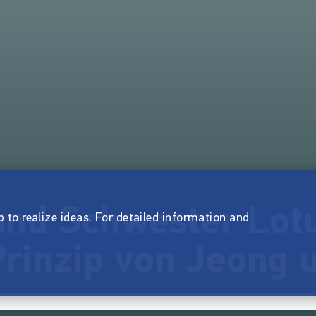
und Schwester Lot
p to realize ideas. For detailed information and
Prinzip von Jeong 