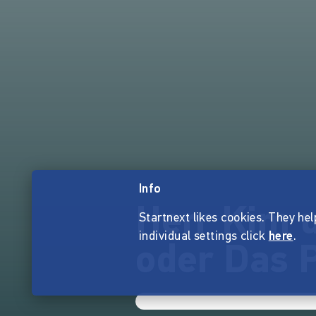
Info
Herr Kim 
Startnext likes cookies. They hel
individual settings click
here
.
oder Das 