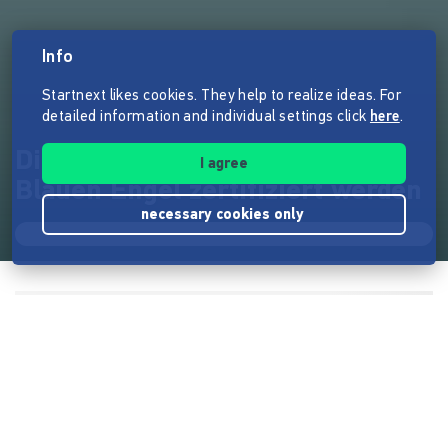
Info
Startnext likes cookies. They help to realize ideas. For
detailed information and individual settings click
here
.
Die Faire Maus soll mit dem
I agree
Blauen Engel zertifiziert werden
necessary cookies only