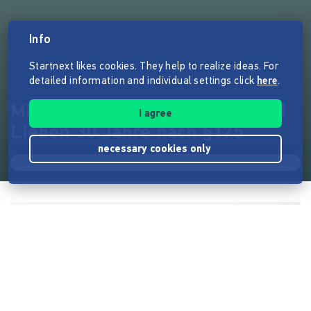
Info
Startnext likes cookies. They help to realize ideas. For
detailed information and individual settings click
here
.
Mit Euren Spuren — Leben und
I agree
Lieben 30 Jahre nach §175
necessary cookies only