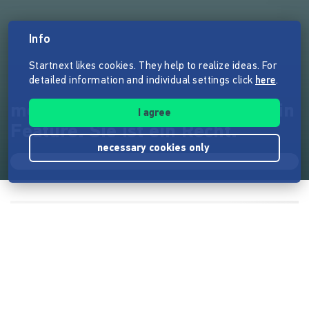
Info
Startnext likes cookies. They help to realize ideas. For
detailed information and individual settings click
here
.
monocles – Privatsphäre ist kein
I agree
Feature. Sie ist ein Recht.
necessary cookies only