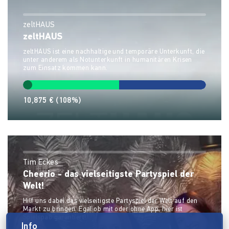
zeltHAUS
zeltHAUS
zeltHAUS ist eine nachhaltige und temporäre Unterkunft, die
unter anderem als Notunterkunft in humanitären Krisen
zum Einsatz kommen kann.
10,875 €
(108%)
Tim Eckes
Cheerio - das vielseitigste Partyspiel der
Welt!
Hilf uns dabei das vielseitigste Partyspiel der Welt auf den
Markt zu bringen. Egal ob mit oder ohne App, hier ist
Spielspaß garantiert!
Info