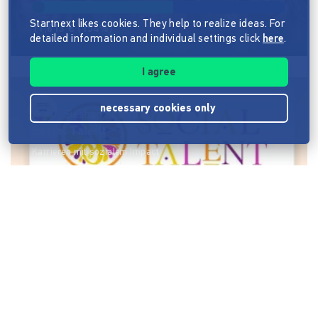
Startnext likes cookies. They help to realize ideas. For
11,613 €
(154%)
detailed information and individual settings click
here
.
I agree
necessary cookies only
Sieshan Shahid
Social Talent
Karrieren mit sozialem Impact
10,007 €
(400%)
Mietzy
Mietzy - Miete und vermiete was Du selten
brauchst