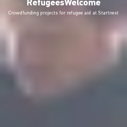
RefugeesWelcome
Crowdfunding projects for refugee aid at Startnext