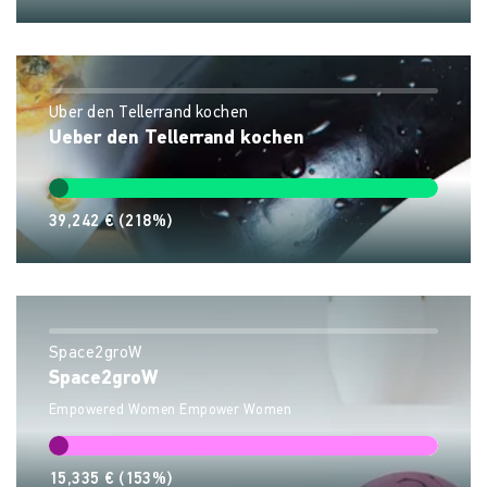
Über den Tellerrand kochen
Ueber den Tellerrand kochen
39,242 €
(218%)
Space2groW
Space2groW
Empowered Women Empower Women
15,335 €
(153%)