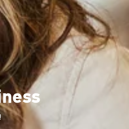
iness
!