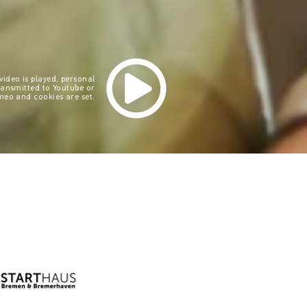
ideo is played, personal
ransmitted to Youtube or
meo and cookies are set.