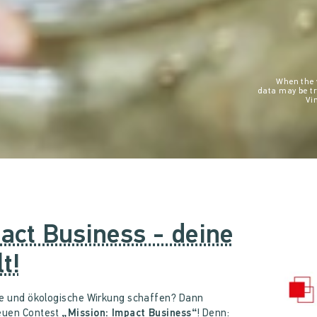
When the v
data may be t
Vi
act Business - deine
t!
che und ökologische Wirkung schaffen? Dann
neuen Contest
„Mission: Impact Business“
! Denn: