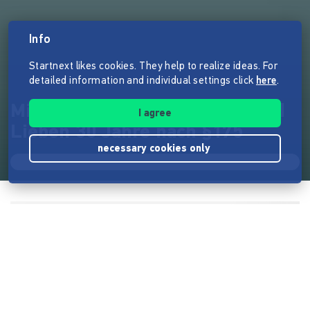
Info
Startnext likes cookies. They help to realize ideas. For
detailed information and individual settings click
here
.
Mit Euren Spuren — Leben und
I agree
Lieben 30 Jahre nach §175
necessary cookies only