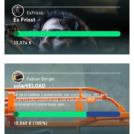
EsFrisst
Es Frisst
13,074 €
Fabian Berger
solarVELOAD
Ab jetzt tanken Lastenräder nur noch Sonne. Mit dem
solarVELOAD unabhängig und klimafreundlich mit
Sonnenstrom unterwegs sein.
10,060 €
(100%)