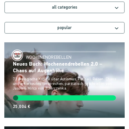
all categories
popular
WOCHENENDREBELLEN
Neues Buch: Wochenendrebellen 2.0 –
Chaos auf Augenhöhe
73 dialogische Kapitel über Autismus, Fußball, Reisen, Chaos
und ein erneutes Versprechen, paritätisch geschrieben von
Jason & Mirco von Juterczenka.
25,004 €