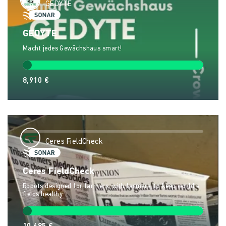
GEDYTE
GEDYTE
Macht jedes Gewächshaus smart!
8,910 €
Ceres FieldCheck
Ceres FieldCheck
Robots designed for farmers, with farmers, to keep world's
fields healthy.