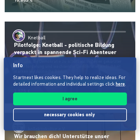
10,685 €
Knetball
Pilotfolge: Knetball - politische Bildung
verpackt in spannende Sci-Fi Abenteuer
Helft uns, die Demokratie zu schützen! In Zeiten gekürzter
Info
Kulturförderung und wachsender Demokratiefeindlichkeit
stärken wir politische Bildung!
Startnext likes cookies. They help to realize ideas. For
detailed information and individual settings click
here
.
3,575 €
I agree
necessary cookies only
kollektivkultur e.V.
Wir brauchen dich! Unterstütze unser