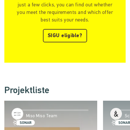
just a few clicks, you can find out whether
you meet the requirements and which offer
best suits your needs.
SIGU eligible?
Projektliste
Miso Miso Team
Sc