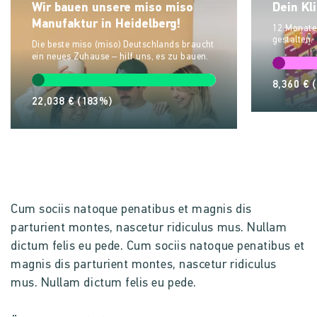
Wir bauen unsere miso miso
Dein Kl
Manufaktur in Heidelberg!
12 Monate
gestalten.
Die beste miso (miso) Deutschlands braucht
ein neues Zuhause – hilf uns, es zu bauen.
8,360 €
22,038 €
(183%)
Cum sociis natoque penatibus et magnis dis
parturient montes, nascetur ridiculus mus. Nullam
dictum felis eu pede. Cum sociis natoque penatibus et
magnis dis parturient montes, nascetur ridiculus
mus. Nullam dictum felis eu pede.