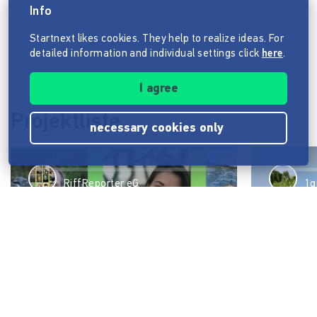
Info
Startnext likes cookies. They help to realize ideas. For
detailed information and individual settings click
here
.
I agree
Projektliste
necessary cookies only
RiffReporter eG
1q
RiffReporter bleiben dran
1qm Lei
herumz
Sechs fehlende Perspektiven. Sechs gute
Gründe. Ein großes Ziel: unabhängigen
Werde Tei
Journalismus sichern, der Menschen
2026 gemei
Orientierung gibt.
an.
91,045 €