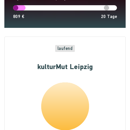
809 €
20
Tage
laufend
kulturMut Leipzig