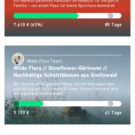
Ein liebevoll gereimtes Handball-Vorlesebuch für die ganze
Familie – von einem Papa für kleine Sportfans entwickelt.
7.610 €
(63%)
85
Tage
Wilde Flora Team
Wilde Flora // Slowflower-Gärtnerei //
Nachhaltige Schnittblumen aus Greifswald
Wir machen einen ganzen Hektar voll mit klimaneutralen
und ökologisch suffizienten Blumen. Unsere Gärtnerei wird
ein regionales Blumenmeer!
5.130 €
41
Tage