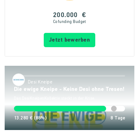
200.000
€
Cofunding Budget
Jetzt bewerben
Desi Kneipe
Die ewige Kneipe - Keine Desi ohne Tresen!
Das DesiKneipenKollektiv steckt in der Krise.
13.280 €
(88%)
8
Tage