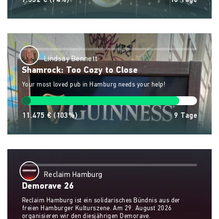
7.332 €
(74%)
16
Tage
Lindsay Bennett
Shamrock: Too Cozy to Close
Your most loved pub in Hamburg needs your help!
11.475 €
(103%)
9
Tage
Reclaim Hamburg
Demorave 26
Reclaim Hamburg ist ein solidarisches Bündnis aus der
freien Hamburger Kulturszene. Am 29. August 2026
organisieren wir den diesjährigen Demorave.