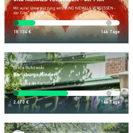
Mit eurer Unterstützung wird "UND NIEMALS VERGESSEN -
der Film" möglich
18.134 €
146
Tage
Greta Bukowski
Karlsburgs Kinder
Lang lebe die Karlsburg
2.670 €
146
Tage