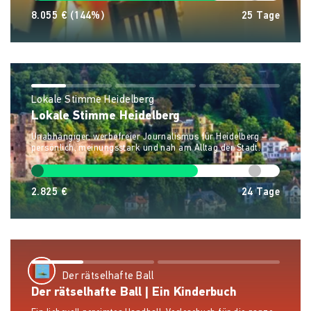
8.055 €
(144%)
25
Tage
Lokale Stimme Heidelberg
Lokale Stimme Heidelberg
Unabhängiger, werbefreier Journalismus für Heidelberg –
persönlich, meinungsstark und nah am Alltag der Stadt.
2.825 €
24
Tage
Der rätselhafte Ball
Der rätselhafte Ball | Ein Kinderbuch