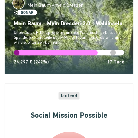
Mein Baum - mein Dresden
Mein Baum - Mein Dresden 2.0 - Waldinseln
Unterstütze Pflanzprojekte für viele Waldinseln in Dresden.
Spende, like und teile unser Projekt, damit es groß wird und
wir viel pflanzen können.
24.297 €
(242%)
17
Tage
laufend
Social Mission Possible