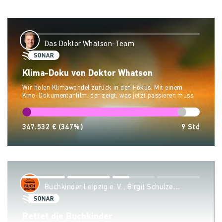
Das Doktor Whatson-Team
Klima-Doku von Doktor Whatson
Wir holen Klimawandel zurück in den Fokus. Mit einem
Kino-Dokumentarfilm, der zeigt, was jetzt passieren muss.
347.532 €
(347%)
9
Std
Buchkinder Leipzig e. V. , Birgit Schulze
Wehninck & Sven Riemer
Rettet die Buchkinder