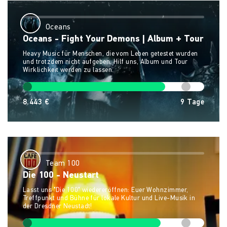
Oceans
Oceans - Fight Your Demons | Album + Tour
Heavy Music für Menschen, die vom Leben getestet wurden
und trotzdem nicht aufgeben. Hilf uns, Album und Tour
Wirklichkeit werden zu lassen.
8.443 €
9
Tage
Team 100
Die 100 - Neustart
Lasst uns "Die 100" wiedereröffnen: Euer Wohnzimmer,
Treffpunkt und Bühne für lokale Kultur und Live-Musik in
der Dresdner Neustadt!