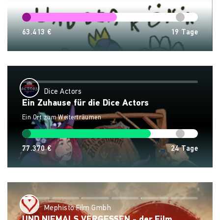
63.413 €
19
Tage
Dice Actors
Ein Zuhause für die Dice Actors
Ein Ort zum Weiterträumen
77.370 €
24
Tage
Mephisto Film Gmbh
UND NIEMALS VERGESSEN - der Film