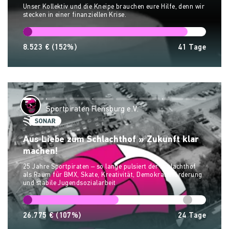
Unser Kollektiv und die Kneipe brauchen eure Hilfe, denn wir
stecken in einer finanziellen Krise.
8.523 €
(152%)
41
Tage
Sportpiraten Flensburg e.V.
Aus Liebe zum Schlachthof » Zukunft klar
machen!
25 Jahre Sportpiraten – so lange pulsiert der Schlachthof
als Raum für BMX, Skate, Kreativität, Demokratieförderung
und stabile Jugendsozialarbeit
26.775 €
(107%)
24
Tage