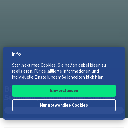
Info
Startnext mag Cookies. Sie helfen dabei Ideen zu
realisieren. Für detaillierte Informationen und
individuelle Einstellungsmöglichkeiten klick
hier
.
Bienenblues – Über das
Einverstanden
Summen, Stechen und Sterben
Nur notwendige Cookies