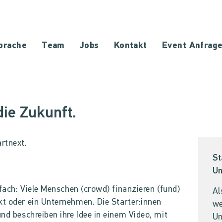
prache
Team
Jobs
Kontakt
Event Anfrag
die Zukunft.
artnext.
St
Un
infach: Viele Menschen (crowd) finanzieren (fund)
Al
kt oder ein Unternehmen. Die Starter:innen
we
und beschreiben ihre Idee in einem Video, mit
Un