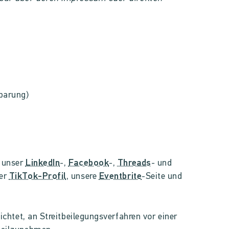
barung)
r unser
LinkedIn
-,
Facebook
-,
Threads
- und
ser
TikTok-Profil
, unsere
Eventbrite
-Seite und
lichtet, an Streitbeilegungsverfahren vor einer