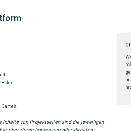
ttform
Of
Wi
mi
ge
elt
be
resden
re
 Bartel
t
ie Inhalte von Projektseiten sind die jeweiligen
hbar über deren Impressum oder direkten