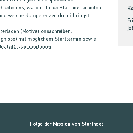
u kannst uns gern eine spannende
chreibe uns,
warum du bei Startnext arbeiten
Ko
d und welche Kompetenzen du mitbringst.
Fr
jo
erlagen (Motivationsschreiben,
eugnisse) mit möglichem Starttermin sowie
obs (at) startnext.com
.
Folge der Mission von Startnext