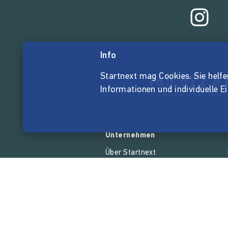
Info
Startnext mag Cookies. Sie helfen 
165.572.6
Informationen und individuelle E
von der Crowd finanzi
Unternehmen
Über Startnext
Leichte Sprache
Team
Jobs
Kontakt
Event Anfrage