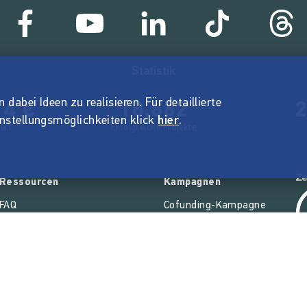
Statistik
dabei Ideen zu realisieren. Für detaillierte
14 €
18.862
2
instellungsmöglichkeiten klick
hier
.
ert
Erfolgreiche Projekte
Ressourcen
Kampagnen
FAQ
Cofunding-Kampagne
Live
Funding Fieber
Handbuch
Feministische Revolution
Nexa KI Assistenz
Restart Europe
SONAR Coach
Newcomer
Richtlinien