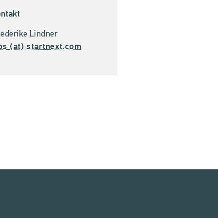
ntakt
iederike Lindner
bs (at) startnext.com