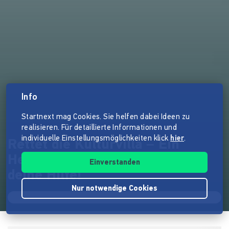
Info
Startnext mag Cookies. Sie helfen dabei Ideen zu
realisieren. Für detaillierte Informationen und
individuelle Einstellungsmöglichkeiten klick
hier
.
Rettet die Kulturvilla – Ein
Herzstück Greifswalds braucht
Einverstanden
deine Hilfe!
Nur notwendige Cookies