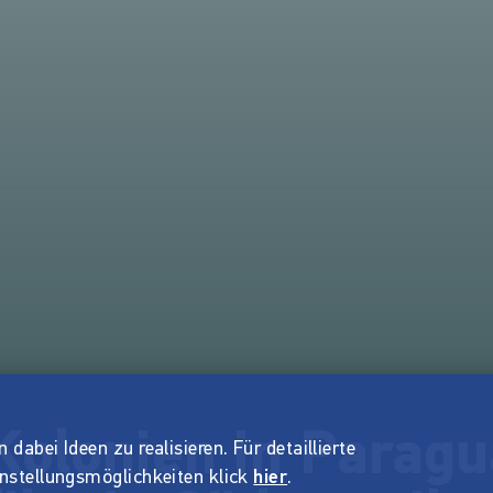
Kolonien in Paragu
dabei Ideen zu realisieren. Für detaillierte
instellungsmöglichkeiten klick
hier
.