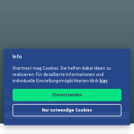
Info
Startnext mag Cookies. Sie helfen dabei Ideen zu
realisieren. Für detaillierte Informationen und
individuelle Einstellungsmöglichkeiten klick
hier
.
friend or enemy - documentary
Einverstanden
about dogs and humans
Nur notwendige Cookies